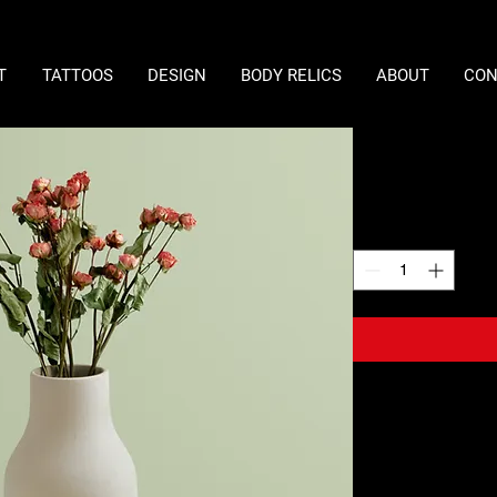
T
TATTOOS
DESIGN
BODY RELICS
ABOUT
CON
Keramikv
Price
€270.00
Quantity
*
Ich bin eine Produkt
Informationen zu de