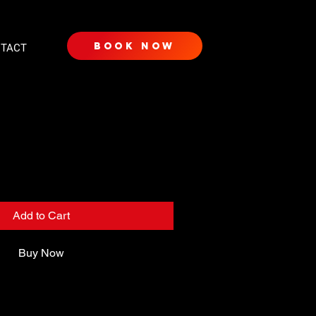
book now
TACT
ase
Add to Cart
Buy Now
beschreibung. Hier kannst du weitere 
inem Produkt hinzufügen, z. B. Maße, 