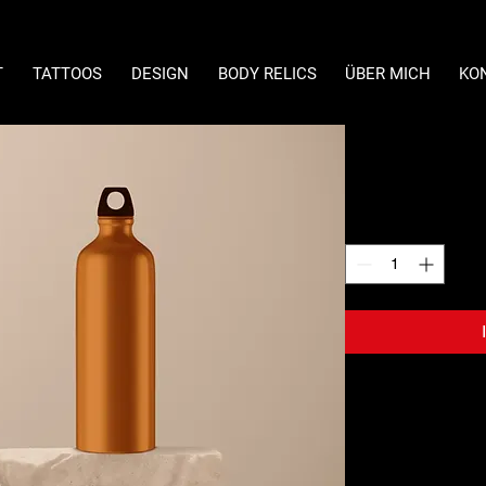
T
TATTOOS
DESIGN
BODY RELICS
ÜBER MICH
KO
Wasserfla
Preis
199,00 €
Anzahl
*
Ich bin eine Produkt
Informationen zu de