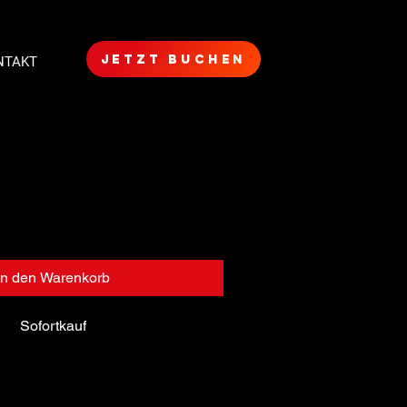
jetzt buchen
NTAKT
sche aus Edelstahl
In den Warenkorb
Sofortkauf
beschreibung. Hier kannst du weitere 
inem Produkt hinzufügen, z. B. Maße, 