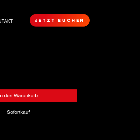
jetzt buchen
NTAKT
In den Warenkorb
Sofortkauf
beschreibung. Hier kannst du weitere 
inem Produkt hinzufügen, z. B. Maße, 