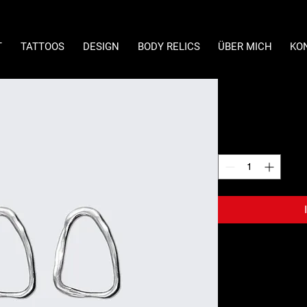
T
TATTOOS
DESIGN
BODY RELICS
ÜBER MICH
KO
Kreolisch
Preis
269,00 €
Anzahl
*
Ich bin eine Produkt
Informationen zu de