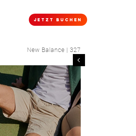
jetzt buchen
NTAKT
New Balance | 327