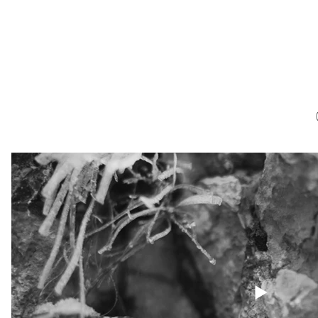
T
TATTOOS
DESIGN
BODY RELICS
ÜBER MICH
KO