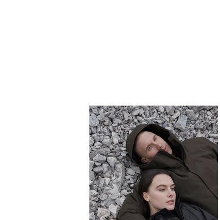
THE BANANAVERSE
STAR
FREIBERUFLICHE TÄTOWIERERIN & GRAFIKDESIGNERIN