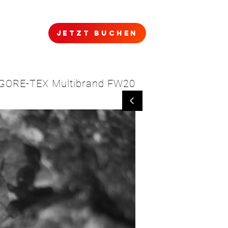
jetzt buchen
NTAKT
GORE-TEX Multibrand FW20